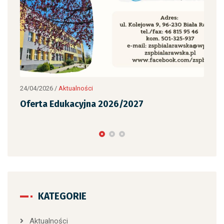
24/04/2026
/
Aktualności
05/0
Oferta Edukacyjna 2026/2027
Pra
rel
KATEGORIE
Aktualności