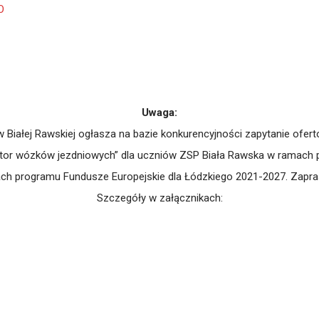
O
Uwaga:
iałej Rawskiej ogłasza na bazie konkurencyjności zapytanie oferto
 wózków jezdniowych” dla uczniów ZSP Biała Rawska w ramach proj
h programu Fundusze Europejskie dla Łódzkiego 2021-2027. Zapras
Szczegóły w załącznikach: