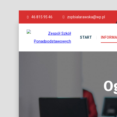
46 815 95 46
zspbialarawska@wp.pl
START
INFORMA
Og