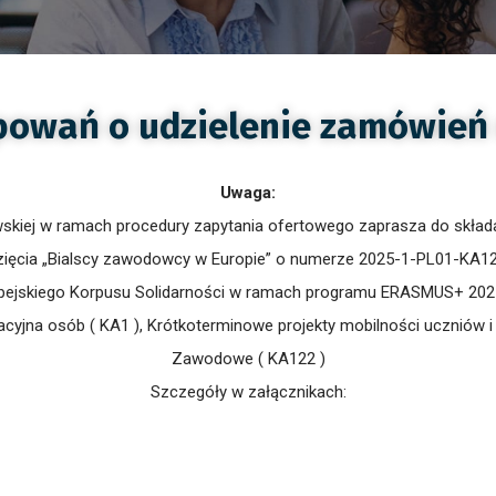
powań o udzielenie zamówień 
Uwaga:
kiej w ramach procedury zapytania ofertowego zaprasza do składan
zięcia „Bialscy zawodowcy w Europie” o numerze 2025-1-PL01-KA1
ejskiego Korpusu Solidarności w ramach programu ERASMUS+ 2021-
jna osób ( KA1 ), Krótkoterminowe projekty mobilności uczniów i 
Zawodowe ( KA122 )
Szczegóły w załącznikach: