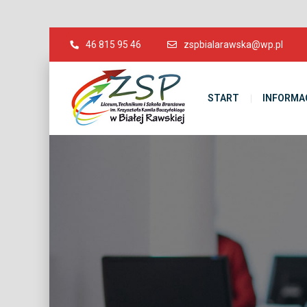
46 815 95 46
zspbialarawska@wp.pl
START
INFORMA