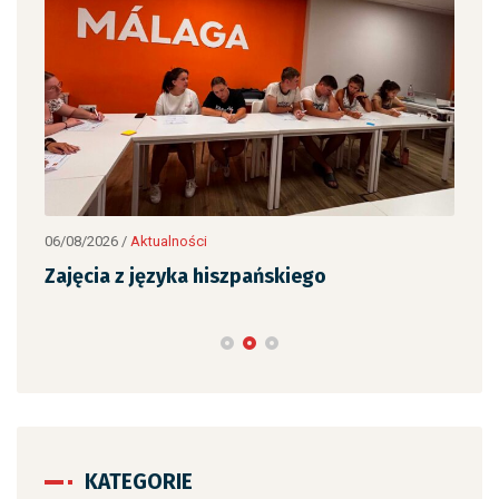
06/08/2026
/
Aktualności
05/0
Zajęcia z języka hiszpańskiego
Pra
rel
KATEGORIE