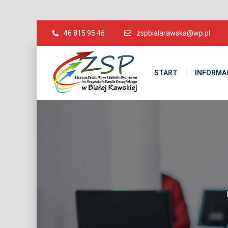
46 815 95 46
zspbialarawska@wp.pl
START
INFORMA