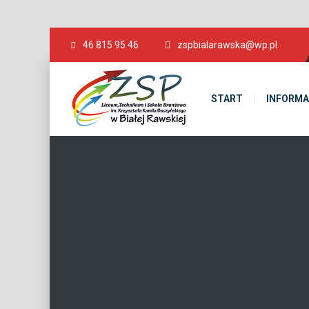
46 815 95 46
zspbialarawska@wp.pl
START
INFORMA