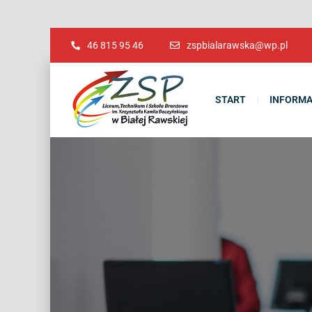
46 815 95 46
zspbialarawska@wp.pl
START
INFORMA