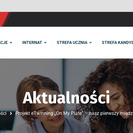
CJE
INTERNAT
STREFA UCZNIA
STREFA KANDY
Aktualności
ści
Projekt eTwinning „On My Plate” – nasz pierwszy międ