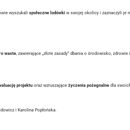
owie wyszukali
społeczne lodówki
w swojej okolicy i zaznaczyli je 
ro waste
, zawierające „złote zasady” dbania o środowisko, zdrowi
aluację projektu
oraz wzruszające
życzenia pożegnalne
dla swoich
idowicz i Karolina Popłońska.