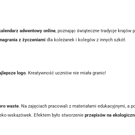
kalendarz adwentowy online
, poznając świąteczne tradycje krajów 
i nagrania z życzeniami
dla koleżanek i kolegów z innych szkół.
ajlepsze logo
. Kreatywność uczniów nie miała granic!
ero waste
. Na zajęciach pracowali z materiałami edukacyjnymi, a p
im eko-wskazówek. Efektem było stworzenie
przepisów na ekologiczn