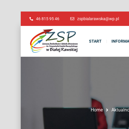
46 815 95 46
zspbialarawska@wp.pl
START
INFORMA
Home
Aktualno