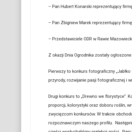
– Pan Hubert Konarski reprezentujący firmę
– Pan Zbigniew Marek reprezentujący firmę
– Przedstawiciele ODR w Rawie Mazowiecki
Z okazji Dnia Ogrodnika zostały ogłoszon
Pierwszy to konkurs fotograficzny „Jabłko
przyrody, rozwijanie pasji fotograficznej i w
Drugi konkurs to „Drewno we florystyce”. 
proporcji, kolorystyki oraz doboru roślin, 
zwycięzcom konkursów.
W trakcie obchod
rozpoznawczym naszego profilu.
Następni
części wysłuchaliśmy prelekcji gości. Pan