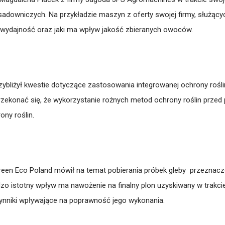
adowniczych. Na przykładzie maszyn z oferty swojej firmy, służąc
go wydajność oraz jaki ma wpływ jakość zbieranych owoców.
przybliżył kwestie dotyczące zastosowania integrowanej ochrony r
rzekonać się, że wykorzystanie rożnych metod ochrony roślin przed
ny roślin.
reen Eco Poland mówił na temat pobierania próbek gleby przeznaczon
rdzo istotny wpływ ma nawożenie na finalny plon uzyskiwany w trakc
zynniki wpływające na poprawność jego wykonania.