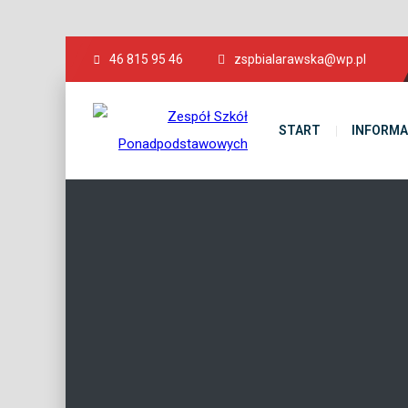
46 815 95 46
zspbialarawska@wp.pl
START
INFORMA