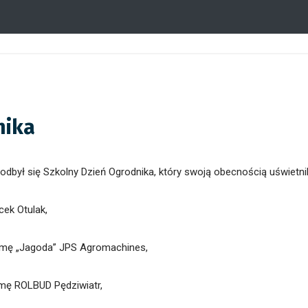
nika
 odbył się Szkolny Dzień Ogrodnika, który swoją obecnością uświetnil
ek Otulak,
irmę „Jagoda” JPS Agromachines,
rmę ROLBUD Pędziwiatr,