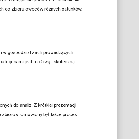
ych do zbioru owoców różnych gatunków,
oślin w gospodarstwach prowadzących
 patogenami jest możliwą i skuteczną
ych do analiz. Z krótkiej prezentacji
ie zbiorów. Omówiony był także proces