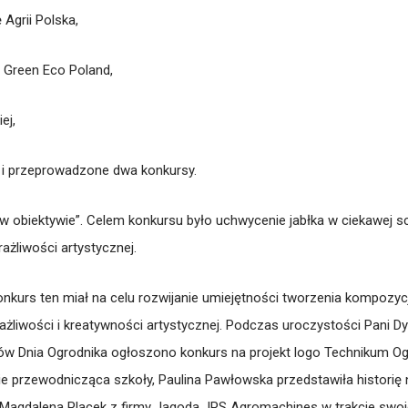
 Agrii Polska,
 Green Eco Poland,
ej,
e i przeprowadzone dwa konkursy.
 w obiektywie”. Celem konkursu było uchwycenie jabłka w ciekawej sc
rażliwości artystycznej.
Konkurs ten miał na celu rozwijanie umiejętności tworzenia kompozy
wrażliwości i kreatywności artystycznej. Podczas uroczystości Pani Dy
ów Dnia Ogrodnika ogłoszono konkurs na projekt logo Technikum Og
e przewodnicząca szkoły, Paulina Pawłowska przedstawiła historię 
i Magdalena Placek z firmy Jagoda JPS Agromachines w trakcie swo