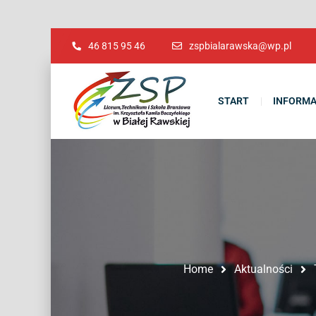
46 815 95 46
zspbialarawska@wp.pl
START
INFORMA
Home
Aktualności