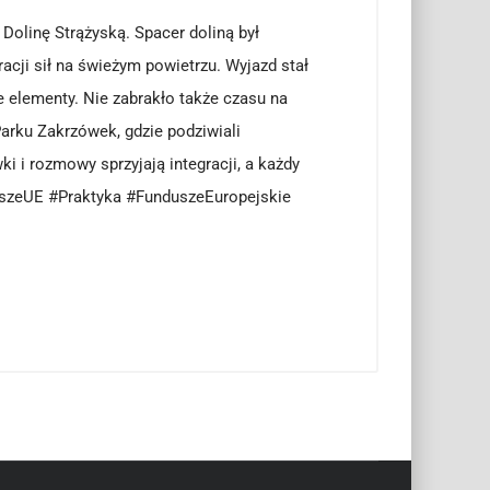
 Dolinę Strążyską. Spacer doliną był
acji sił na świeżym powietrzu. Wyjazd stał
ne elementy. Nie zabrakło także czasu na
arku Zakrzówek, gdzie podziwiali
 i rozmowy sprzyjają integracji, a każdy
uszeUE #Praktyka #FunduszeEuropejskie