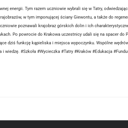
ywnej energii. Tym razem uczniowie wybrali się w Tatry, odwiedzając
rajobrazów, w tym imponującej ściany Giewontu, a także do regener
uczniowie poznawali krajobraz górskich dolin i ich charakterystycz
kach. Po powrocie do Krakowa uczestnicy udali się na spacer do P
ce dziś funkcję kąpieliska i miejsca wypoczynku. Wspólne wędrówki
ia i wiedzę. #Szkoła #Wycieczka #Tatry #Kraków #Edukacja #Fund