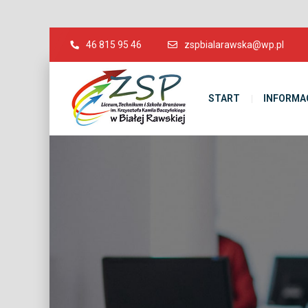
46 815 95 46
zspbialarawska@wp.pl
START
INFORMA