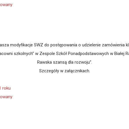
kowany
za modyfikacje SWZ do postępowania o udzielenie zamówienia klas
acowni szkolnych” w Zespole Szkół Ponadpodstawowych w Białej Raw
Rawska szansą dla rozwoju”.
Szczegóły w załącznikach.
1 roku
kowany