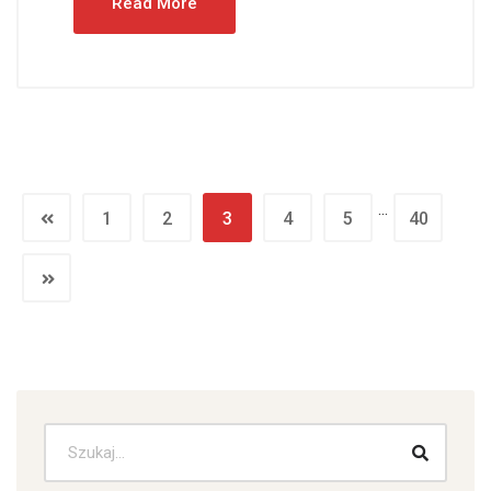
Read More
…
1
2
3
4
5
40