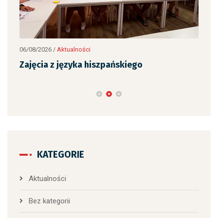
06/08/2026
/
Aktualności
05/0
Zajęcia z języka hiszpańskiego
Pra
rel
KATEGORIE
Aktualności
Bez kategorii